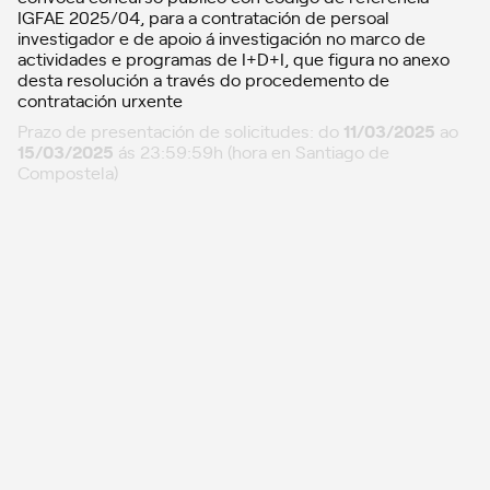
IGFAE 2025/04, para a contratación de persoal
investigador e de apoio á investigación no marco de
actividades e programas de I+D+I, que figura no anexo
desta resolución a través do procedemento de
contratación urxente
Prazo de presentación de solicitudes: do
11/03/2025
ao
15/03/2025
ás 23:59:59h (hora en Santiago de
Compostela)
Prazo de presentación de emendas: do
22/04/2025
ao
23/04/2025
ás 23:59:59h (hora en Santiago de
Compostela)
Actualizacións
01
05/05/2025: Resolución de concesión
05/05/2025: Valoración e proposta da praza 2024-HO001.00
05/05/2025: Valoración e proposta da praza 2025-LU020.00
24/04/2025: Listas definitivas