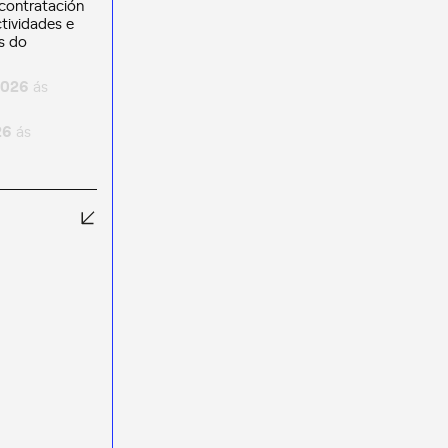
 contratación
tividades e
s do
2026
ás
26
ás