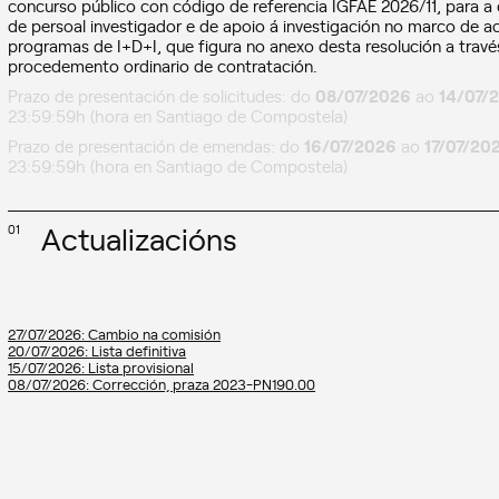
concurso público con código de referencia IGFAE 2026/11, para a
de persoal investigador e de apoio á investigación no marco de ac
programas de I+D+I, que figura no anexo desta resolución a travé
procedemento ordinario de contratación.
Prazo de presentación de solicitudes: do
08/07/2026
ao
14/07/
23:59:59h (hora en Santiago de Compostela)
Prazo de presentación de emendas: do
16/07/2026
ao
17/07/20
23:59:59h (hora en Santiago de Compostela)
Actualizacións
01
27/07/2026: Cambio na comisión
20/07/2026: Lista definitiva
15/07/2026: Lista provisional
08/07/2026: Corrección, praza 2023-PN190.00