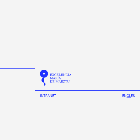
INTRANET
EN
GL
ES