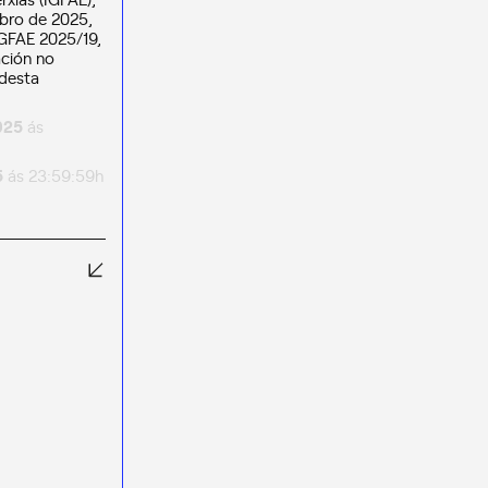
bro de 2025,
IGFAE 2025/19,
ación no
 desta
025
ás
5
ás 23:59:59h