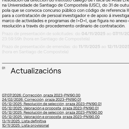
na Universidade de Santiago de Compostela (USC), do 31 de outu
pola que se convoca concurso público con código de referencia 
para a contratación de persoal investigador e de apoio á investig
marco de actividades e programas de I+D+I, que figura no anexo
resolución a través do procedemento ordinario de contratación.
Prazo de presentación de solicitudes: do
04/11/2025
ao
07/11/2
23:59:59h (hora en Santiago de Compostela)
Prazo de presentación de emendas: do
11/11/2025
ao
12/11/202
(hora en Santiago de Compostela)
Actualizacións
01
07/07/2026: Corrección, praza 2023-PN190.00
24/02/2026: Corrección, praza 2023-PN190.01
05/12/2025: Resolución de selección, praza 2023-PN190.01
05/12/2025: Valoración e proposta, praza 2023-PN190.01
05/12/2025: Resolución de selección, praza 2023-PN190.00
05/12/2025: Valoración e proposta, praza 2023-PN190.00
13/11/2025: Lista definitiva
10/11/2025: Lista provisional