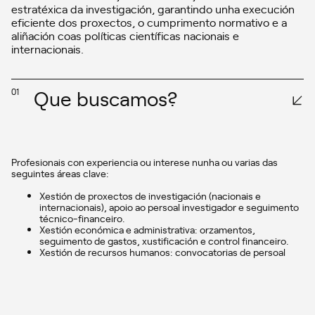
estratéxica da investigación, garantindo unha execución
eficiente dos proxectos, o cumprimento normativo e a
aliñación coas políticas científicas nacionais e
internacionais.
Que buscamos?
01
Profesionais con experiencia ou interese nunha ou varias das
seguintes áreas clave:
Xestión de proxectos de investigación (nacionais e
internacionais), apoio ao persoal investigador e seguimento
técnico-financeiro.
Xestión económica e administrativa: orzamentos,
seguimento de gastos, xustificación e control financeiro.
Xestión de recursos humanos: convocatorias de persoal
investigador, programas de atracción de talento e apoio ao
persoal internacional.
Innovación, transferencia de coñecemento e propiedade
intelectual (patentes, contratos, colaboración con
empresas).