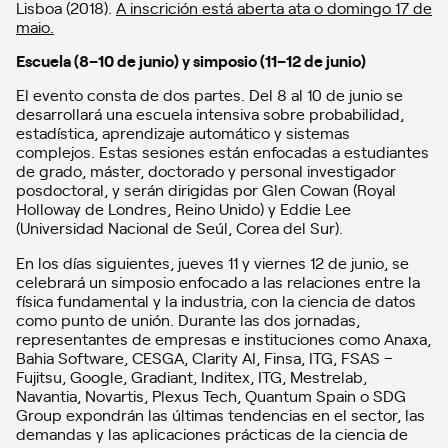
Lisboa (2018).
A inscrición está aberta ata o domingo 17 de
maio.
Escuela (8–10 de junio) y simposio (11–12 de junio)
El evento consta de dos partes. Del 8 al 10 de junio se
desarrollará una escuela intensiva sobre probabilidad,
estadística, aprendizaje automático y sistemas
complejos. Estas sesiones están enfocadas a estudiantes
de grado, máster, doctorado y personal investigador
posdoctoral, y serán dirigidas por Glen Cowan (Royal
Holloway de Londres, Reino Unido) y Eddie Lee
(Universidad Nacional de Seúl, Corea del Sur).
En los días siguientes, jueves 11 y viernes 12 de junio, se
celebrará un simposio enfocado a las relaciones entre la
física fundamental y la industria, con la ciencia de datos
como punto de unión. Durante las dos jornadas,
representantes de empresas e instituciones como Anaxa,
Bahia Software, CESGA, Clarity AI, Finsa, ITG, FSAS –
Fujitsu, Google, Gradiant, Inditex, ITG, Mestrelab,
Navantia, Novartis, Plexus Tech, Quantum Spain o SDG
Group expondrán las últimas tendencias en el sector, las
demandas y las aplicaciones prácticas de la ciencia de