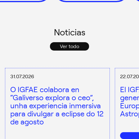
Noticias
Ver todo
31.07.2026
22.07.2
O IGFAE colabora en
El IG
“Galiverso explora o ceo”,
gener
unha experiencia inmersiva
Europ
para divulgar a eclipse do 12
Astro
de agosto