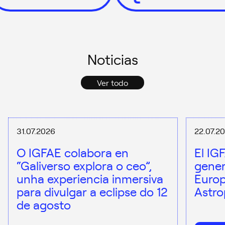
Noticias
Ver todo
31.07.2026
22.07.2
O IGFAE colabora en
El IG
“Galiverso explora o ceo”,
gener
unha experiencia inmersiva
Europ
para divulgar a eclipse do 12
Astro
de agosto