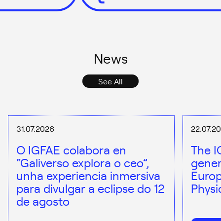
News
See All
31.07.2026
22.07.2
O IGFAE colabora en
The I
“Galiverso explora o ceo”,
gener
unha experiencia inmersiva
Europ
para divulgar a eclipse do 12
Physi
de agosto