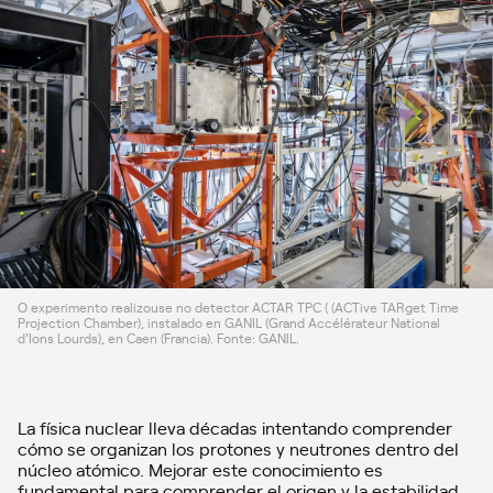
O experimento realizouse no detector ACTAR TPC ( (ACTive TARget Time
Projection Chamber), instalado en GANIL (Grand Accélérateur National
d’Ions Lourds), en Caen (Francia). Fonte: GANIL.
La física nuclear lleva décadas intentando comprender
cómo se organizan los protones y neutrones dentro del
núcleo atómico. Mejorar este conocimiento es
fundamental para comprender el origen y la estabilidad