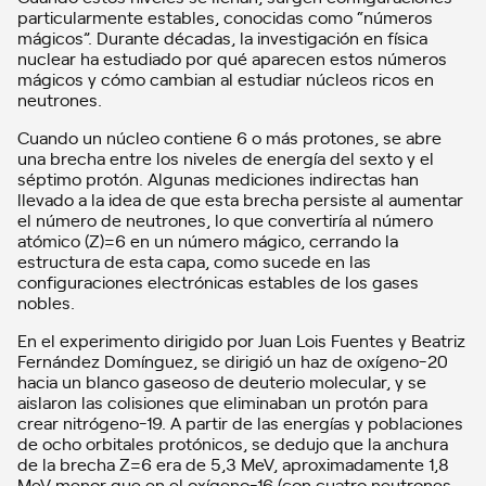
particularmente estables, conocidas como “números
mágicos”. Durante décadas, la investigación en física
nuclear ha estudiado por qué aparecen estos números
mágicos y cómo cambian al estudiar núcleos ricos en
neutrones.
Cuando un núcleo contiene 6 o más protones, se abre
una brecha entre los niveles de energía del sexto y el
séptimo protón. Algunas mediciones indirectas han
llevado a la idea de que esta brecha persiste al aumentar
el número de neutrones, lo que convertiría al número
atómico (Z)=6 en un número mágico, cerrando la
estructura de esta capa, como sucede en las
configuraciones electrónicas estables de los gases
nobles.
En el experimento dirigido por Juan Lois Fuentes y Beatriz
Fernández Domínguez, se dirigió un haz de oxígeno-20
hacia un blanco gaseoso de deuterio molecular, y se
aislaron las colisiones que eliminaban un protón para
crear nitrógeno-19. A partir de las energías y poblaciones
de ocho orbitales protónicos, se dedujo que la anchura
de la brecha Z=6 era de 5,3 MeV, aproximadamente 1,8
MeV menor que en el oxígeno-16 (con cuatro neutrones