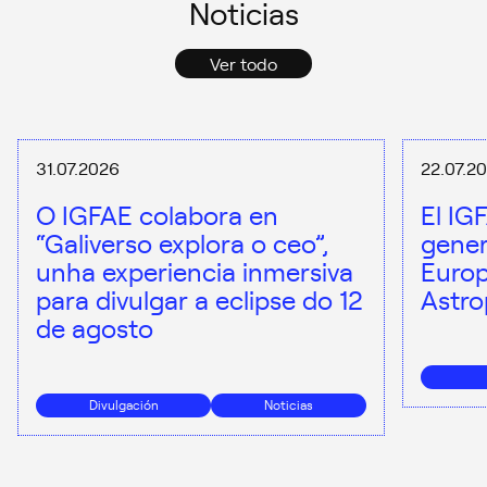
Noticias
Ver todo
31.07.2026
22.07.2
O IGFAE colabora en
El IG
“Galiverso explora o ceo”,
gener
unha experiencia inmersiva
Europ
para divulgar a eclipse do 12
Astro
de agosto
Divulgación
Noticias