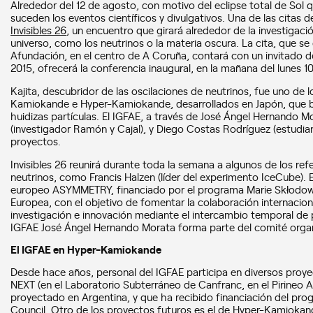
Alrededor del 12 de agosto, con motivo del eclipse total de Sol 
suceden los eventos científicos y divulgativos. Una de las citas 
Invisibles 26
, un encuentro que girará alrededor de la investiga
universo, como los neutrinos o la materia oscura. La cita, que se
Afundación, en el centro de A Coruña, contará con un invitado de
2015, ofrecerá la conferencia inaugural, en la mañana del lunes 10
Kajita, descubridor de las oscilaciones de neutrinos, fue uno de
Kamiokande e Hyper-Kamiokande, desarrollados en Japón, que bu
huidizas partículas. El IGFAE, a través de José Ángel Hernando
(investigador Ramón y Cajal), y Diego Costas Rodríguez (estudi
proyectos.
Invisibles 26 reunirá durante toda la semana a algunos de los refe
neutrinos, como Francis Halzen (líder del experimento IceCube).
europeo ASYMMETRY, financiado por el programa Marie Skłodow
Europea, con el objetivo de fomentar la colaboración internacional,
investigación e innovación mediante el intercambio temporal de p
IGFAE José Ángel Hernando Morata forma parte del comité organ
El IGFAE en Hyper-Kamiokande
Desde hace años, personal del IGFAE participa en diversos proy
NEXT (en el Laboratorio Subterráneo de Canfranc, en el Pirineo
proyectado en Argentina, y que ha recibido financiación del pr
Council. Otro de los proyectos futuros es el de Hyper-Kamiokan