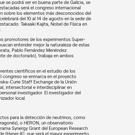
que se podrá ver en buena parte de Galicia, se
destacadas será el congreso internacional
ción sobre los elementos más desconocidos del
 celebrará del 10 al 14 de agosto en la sede de
stacado: Takaaki Kajita, Nobel de Física en
.
 los promotores de los experimentos Super-
scan entender mejor la naturaleza de estas
 Morata, Pablo Fernández Menéndez
ante de doctorado), trabaja en ambos
rentes científicos en el estudio de los
 El congreso se enmarca en el proyecto
ska-Curie Staff Exchange de la Unión
 intersectorial e interdisciplinar en
ersonal investigador. El investigador del
izador local.
ectos para la detección de neutrinos, como
 Aragonés), o HERON, un observatorio
ograma Synergy Grant del European Research
de (Hyper-K), que será el mayor experimento