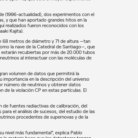
 (1996-actualidad), dos experimentos con el
s, y que han aportado grandes hitos en la
quí realizados fueron reconocidos con los
aki Kajita).
 68 metros de diámetro y 71 de altura —tan
como la nave de la Catedral de Santiago—, que
s estarán recubiertas por más de 20.000 tubos
 neutrinos al interactuar con las moléculas de
gran volumen de datos que permitirá la
u importancia en la descripción del universo
r número de neutrinos y obtener datos
 de la violación CP en estas partículas. El
 de fuentes radiactivas de calibración, del
para el análisis de sucesos, del estudio de las
neutrinos procedentes de supernovas y de la
 su nivel más fundamental”, explica Pablo
n la materia hace que los detectores tengan