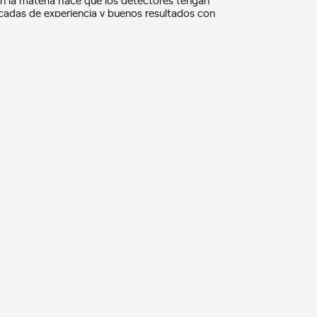
cadas de experiencia y buenos resultados con
s de estas partículas y sentado las bases
con precisión sus propiedades y
 materia y no de antimateria”.
CAS
NOTICIAS
NOTI