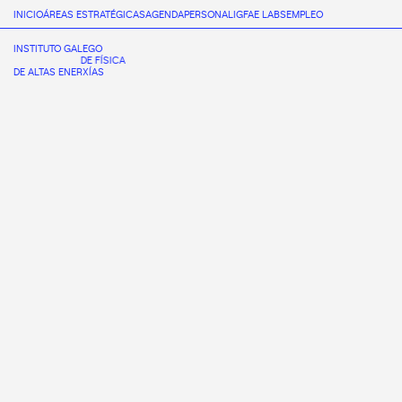
INICIO
ÁREAS ESTRATÉGICAS
AGENDA
PERSONAL
IGFAE LABS
EMPLEO
INSTITUTO GALEGO
DE FÍSICA
DE ALTAS ENERXÍAS