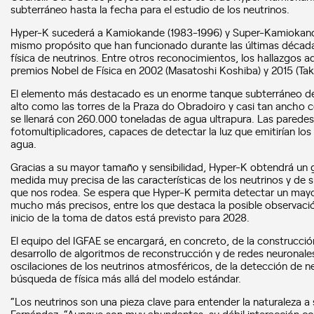
subterráneo hasta la fecha para el estudio de los neutrinos.
Hyper-K sucederá a Kamiokande (1983-1996) y Super-Kamiokande
mismo propósito que han funcionado durante las últimas década
física de neutrinos. Entre otros reconocimientos, los hallazgos a
premios Nobel de Física en 2002 (Masatoshi Koshiba) y 2015 (Taka
El elemento más destacado es un enorme tanque subterráneo de
alto como las torres de la Praza do Obradoiro y casi tan ancho 
se llenará con 260.000 toneladas de agua ultrapura. Las parede
fotomultiplicadores, capaces de detectar la luz que emitirían los
agua.
Gracias a su mayor tamaño y sensibilidad, Hyper-K obtendrá un 
medida muy precisa de las características de los neutrinos y de s
que nos rodea. Se espera que Hyper-K permita detectar un mayo
mucho más precisos, entre los que destaca la posible observación
inicio de la toma de datos está previsto para 2028.
El equipo del IGFAE se encargará, en concreto, de la construcción
desarrollo de algoritmos de reconstrucción y de redes neuronales 
oscilaciones de los neutrinos atmosféricos, de la detección de 
búsqueda de física más allá del modelo estándar.
“Los neutrinos son una pieza clave para entender la naturaleza a
Fernández. “Aunque son muy abundantes, su débil interacción co