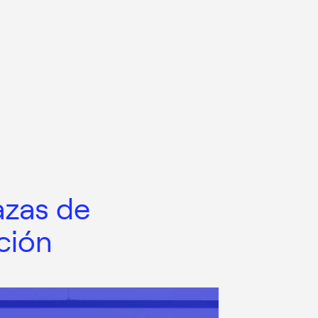
azas de
ación