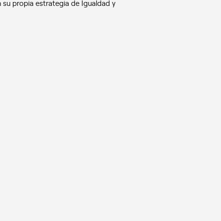
n su propia estrategia de Igualdad y
 el equilibrio de género, geográfico y de
xible para favorecer la conciliación de la vida
NOTICIAS
NOTICIAS