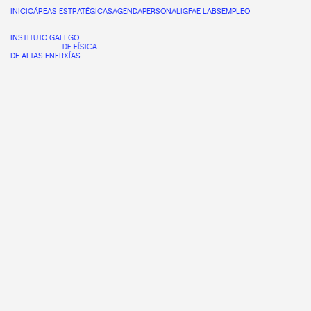
INICIO
ÁREAS ESTRATÉGICAS
AGENDA
PERSONAL
IGFAE LABS
EMPLEO
INSTITUTO GALEGO
DE FÍSICA
DE ALTAS ENERXÍAS