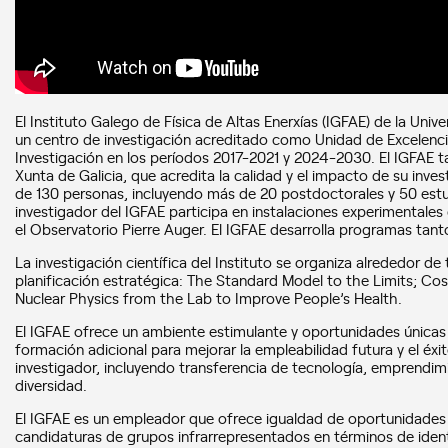
El Instituto Galego de Física de Altas Enerxías (IGFAE) de la Un
un centro de investigación acreditado como Unidad de Excelenci
Investigación en los períodos 2017-2021 y 2024-2030. El IGFAE 
Xunta de Galicia, que acredita la calidad y el impacto de su inv
de 130 personas, incluyendo más de 20 postdoctorales y 50 estu
investigador del IGFAE participa en instalaciones experimentale
el Observatorio Pierre Auger. El IGFAE desarrolla programas tant
La investigación científica del Instituto se organiza alrededor de
planificación estratégica: The Standard Model to the Limits; Co
Nuclear Physics from the Lab to Improve People’s Health.
El IGFAE ofrece un ambiente estimulante y oportunidades únicas
formación adicional para mejorar la empleabilidad futura y el éxi
investigador, incluyendo transferencia de tecnología, emprendim
diversidad.
El IGFAE es un empleador que ofrece igualdad de oportunidades y
candidaturas de grupos infrarrepresentados en términos de ident