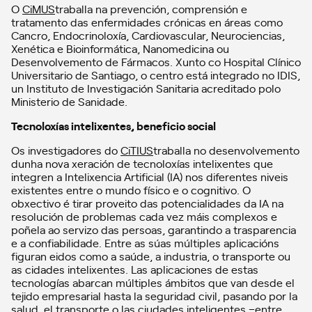
O
CiMUS
traballa na prevención, comprensión e
tratamento das enfermidades crónicas en áreas como
Cancro, Endocrinoloxía, Cardiovascular, Neurociencias,
Xenética e Bioinformática, Nanomedicina ou
Desenvolvemento de Fármacos. Xunto co Hospital Clínico
Universitario de Santiago, o centro está integrado no IDIS,
un Instituto de Investigación Sanitaria acreditado polo
Ministerio de Sanidade.
Tecnoloxías intelixentes, beneficio social
Os investigadores do
CiTIUS
traballa no desenvolvemento
dunha nova xeración de tecnoloxías intelixentes que
integren a Intelixencia Artificial (IA) nos diferentes niveis
existentes entre o mundo físico e o cognitivo. O
obxectivo é tirar proveito das potencialidades da IA na
resolución de problemas cada vez máis complexos e
poñela ao servizo das persoas, garantindo a trasparencia
e a confiabilidade. Entre as súas múltiples aplicacións
figuran eidos como a saúde, a industria, o transporte ou
as cidades intelixentes. Las aplicaciones de estas
tecnologías abarcan múltiples ámbitos que van desde el
tejido empresarial hasta la seguridad civil, pasando por la
salud, el transporte o las ciudades inteligentes –entre