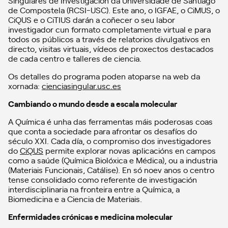
Singulares de Investigación da Universidade de Santiago
de Compostela (RCSI-USC). Este ano, o IGFAE, o CiMUS, o
CiQUS e o CiTIUS darán a coñecer o seu labor
investigador cun formato completamente virtual e para
todos os públicos a través de relatorios divulgativos en
directo, visitas virtuais, vídeos de proxectos destacados
de cada centro e talleres de ciencia.
Os detalles do programa poden atoparse na web da
xornada:
cienciasingular.usc.es
Cambiando o mundo desde a escala molecular
A Química é unha das ferramentas máis poderosas coas
que conta a sociedade para afrontar os desafíos do
século XXI. Cada día, o compromiso dos investigadores
do
CiQUS
permite explorar novas aplicacións en campos
como a saúde (Química Biolóxica e Médica), ou a industria
(Materiais Funcionais, Catálise). En só noev anos o centro
tense consolidado como referente de investigación
interdisciplinaria na fronteira entre a Química, a
Biomedicina e a Ciencia de Materiais.
Enfermidades crónicas e medicina molecular