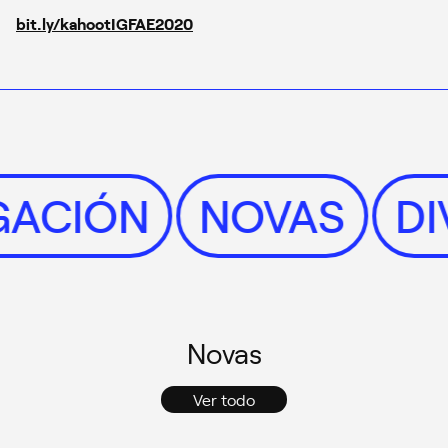
bit.ly/kahootIGFAE2020
LGACIÓN
NOVAS
D
Novas
Ver todo