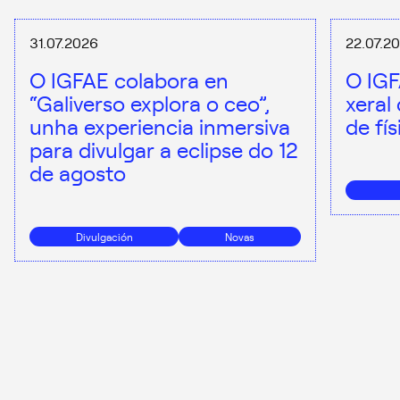
31.07.2026
22.07.2
O IGFAE colabora en
O IGF
“Galiverso explora o ceo”,
xeral
unha experiencia inmersiva
de fí
para divulgar a eclipse do 12
de agosto
Divulgación
Novas