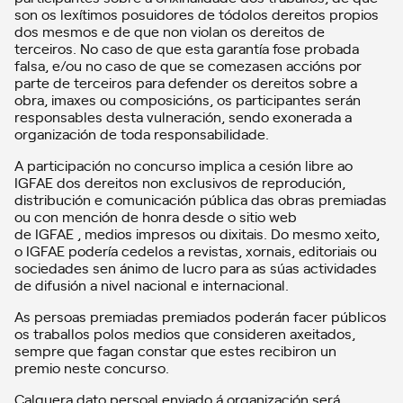
son os lexítimos posuidores de tódolos dereitos propios
dos mesmos e de que non violan os dereitos de
terceiros. No caso de que esta garantía fose probada
falsa, e/ou no caso de que se comezasen accións por
parte de terceiros para defender os dereitos sobre a
obra, imaxes ou composicións, os participantes serán
responsables desta vulneración, sendo exonerada a
organización de toda responsabilidade.
A participación no concurso implica a cesión libre ao
IGFAE dos dereitos non exclusivos de reprodución,
distribución e comunicación pública das obras premiadas
ou con mención de honra desde o sitio web
de IGFAE , medios impresos ou dixitais. Do mesmo xeito,
o IGFAE podería cedelos a revistas, xornais, editoriais ou
sociedades sen ánimo de lucro para as súas actividades
de difusión a nivel nacional e internacional.
As persoas premiadas premiados poderán facer públicos
os traballos polos medios que consideren axeitados,
sempre que fagan constar que estes recibiron un
premio neste concurso.
Calquera dato persoal enviado á organización será