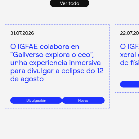
Ver todo
31.07.2026
22.07.2
O IGFAE colabora en
O IGF
“Galiverso explora o ceo”,
xeral
unha experiencia inmersiva
de fí
para divulgar a eclipse do 12
de agosto
Divulgación
Novas