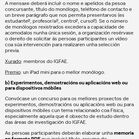
A mensaxe deberá incluír o nome e apelidos da pesoa
concursante, título do monólogo, teléfono de contacto e
un breve parágrafo que nos permita presentarvos (es
estudante?, profesor/a?, centro?, curso?). Se o número
de monólogos rexistrados excedera a capacidade de
acomodalos nunha única sesión, a organización resérvase
o dereito de solicitar ás persoas participantes un vídeo
coa súa intervención para realizaren unha selección
previa.
Xurado
: membros do IGFAE.
Premio
: un iPad mini para o mellor monólogo.
b) Experimentos, demostracións ou aplicacións web ou
para dispositivos móbiles
Convócase un concurso para os mellores proxectos de
experimentos, demostracións ou aplicacións web ou para
dispositivos móbiles cun tema relacionado coa Física,
especialmente aquela que é obxecto de estudo dentro
das áreas de investigación do IGFAE.
As persoas participantes deberán elaborar unha
memoria
en formato PDF
que incluirá título, resumo do