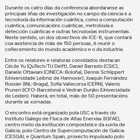
Durante os catro días da conferencia abordaranse as
principais liñas de investigación no campo da ciencia e a
tecnoloxía da información cuántica, como a computación
cuántica, comunicacións cuánticas, metroloxía e
detección cuánticas e outras tecnoloxías instrumentais.
Neste sentido, un dos obxectivos de ICE-8, que contará
coa asistencia de máis de 150 persoas, é reunir o
coñecemento do mundo académico e o da industria.
Entre os relatores e relatoras convidados destacan
Cécile Yu (QuTech/TU Delft), Daniel Barredo (CSIC),
Daniele Ottaviani (CINECA-Boloña), Dennis Schlippert
(Universidade Leibniz de Hannover), Joaquín Fernández
Rossier (INL-Braga), Sofía Vallecorsa (CERN), Valerio
Pruneri (ICFO-Barcelona) e Vedran Dunjko (Universidade
de Leiden). Haberá, en total, máis de 50 presentacións
durante as xornadas.
O encontro está organizado pola USC a través do
Instituto Galego de Física de Altas Enerxías (IGFAE),
centro mixto da institución compostelá e da xunta de
Galicia; polo Centro de Supercomputación de Galicia
(CESGA); e Quantum Spain, proxecto impulsado polo