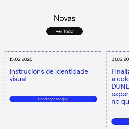
Novas
Ver todo
15.02.2026
01.02.2
Instrucións de identidade
Final
visual
a col
DUNE
exper
no qu
Uncategorized @gl