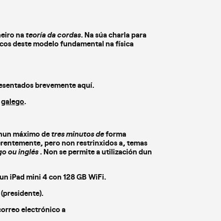
neiro na
teoría da cordas
. Na súa charla para
sicos deste modelo fundamental na física
resentados brevemente aquí.
e
galego
.
nun máximo de
tres
minutos de
forma
rentemente, pero non restrinxidos a, temas
go ou inglés
. Non se permite a utilización dun
cun iPad mini 4 con 128 GB WiFi.
(presidente).
correo electrónico a