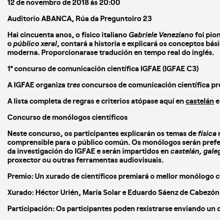
12 de novembro de 2018 ás 20:00
Auditorio ABANCA, Rúa da Preguntoiro 23
Hai cincuenta anos, o físico italiano
Gabriele Veneziano
foi pio
o
público xeral
, contará a historia e explicará os conceptos bá
moderna. Proporcionarase tradución en tempo real do inglés.
1º concurso de comunicación científica IGFAE (IGFAE C3)
A IGFAE organiza
tres
concursos de comunicación científica p
A lista completa de regras e criterios atópase aquí en
castelán
Concurso de monólogos científicos
Neste concurso, os participantes explicarán os temas de
física
comprensible para o público común. Os monólogos serán prefe
da investigación do IGFAE e serán impartidos en
castelán, gale
proxector ou outras ferramentas audiovisuais.
Premio: Un xurado de científicos premiará o mellor monólogo 
Xurado: Héctor Urién, María Solar e Eduardo Sáenz de Cabezón 
Participación: Os participantes poden rexistrarse enviando un 