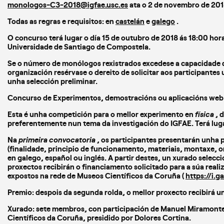
monologos-C3-2018@igfae.usc.es
ata o 2 de novembro de 201
Todas as regras e requisitos: en
castelán
e
galego
.
O concurso terá lugar o día 15 de outubro de 2018 ás 18:00 hor
Universidade de Santiago de Compostela.
Se o número de monólogos rexistrados excedese a capacidade 
organización resérvase o dereito de solicitar aos participantes
unha selección preliminar.
Concurso de Experimentos, demostracións ou aplicacións we
Esta é unha competición para o mellor experimento en
física
, 
preferentemente nun tema da investigación do IGFAE. Terá lug
Na
primeira convocatoria
, os participantes presentarán unha 
(finalidade, principio de funcionamento, materiais, montaxe, 
en galego, español ou inglés. A partir destes, un xurado selecc
proxectos recibirán o financiamento solicitado para a súa real
expostos na rede de Museos Científicos da Coruña (
https://i.g
Premio: despois da segunda rolda, o mellor proxecto recibirá 
Xurado: sete membros, con participación de Manuel Miramont
Científicos da Coruña, presidido por Dolores Cortina.