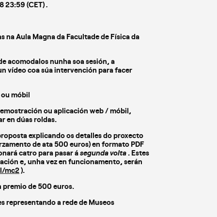
8 23:59 (CET)
.
as na Aula Magna da Facultade de Física da
de acomodalos nunha soa sesión, a
 un vídeo coa súa intervención para facer
b ou móbil
demostración ou aplicación web / móbil,
ar en dúas roldas.
proposta explicando os detalles do proxecto
orzamento de ata 500 euros) en formato PDF
ionará catro para pasar á
segunda volta
. Estes
ización e, unha vez en funcionamento, serán
al/mc2
).
un premio de 500 euros.
es representando a rede de Museos