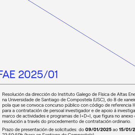
GFAE 2025/01
Resolución da dirección do Instituto Galego de Física de Altas Ene
na Universidade de Santiago de Compostela (USC), do 8 de xanei
pola que se convoca concurso público con código de referencia 
para a contratación de persoal investigador e de apoio á investig
marco de actividades e programas de I+D+I, que figura no anexo
resolución a través do procedemento de contratación ordinario.
Prazo de presentación de solicitudes: do
09/01/2025
ao
15/01/
23:59:59h (hora en Santiago de Compostela)