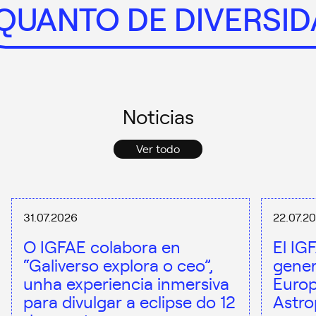
QUANTO DE DIVERS
Noticias
Ver todo
31.07.2026
22.07.2
O IGFAE colabora en
El IG
“Galiverso explora o ceo”,
gener
unha experiencia inmersiva
Europ
para divulgar a eclipse do 12
Astro