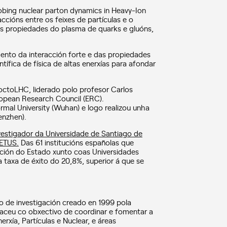
obing nuclear parton dynamics in Heavy-Ion
ccións entre os feixes de partículas e o
 as propiedades do plasma de quarks e gluóns,
emento da interacción forte e das propiedades
fica de física de altas enerxías para afondar
ctoLHC, liderado polo profesor Carlos
opean Research Council (ERC).
mal University (Wuhan) e logo realizou unha
enzhen).
vestigador da Universidade de Santiago de
RETUS.
Das 61 institucións españolas que
ición do Estado xunto coas Universidades
 taxa de éxito do 20,8%, superior á que se
ro de investigación creado en 1999 pola
Naceu co obxectivo de coordinar e fomentar a
erxía, Partículas e Nuclear, e áreas