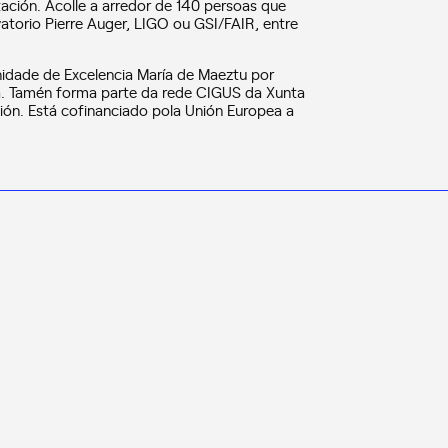
tación. Acolle a arredor de 140 persoas que
atorio Pierre Auger, LIGO ou GSI/FAIR, entre
nidade de Excelencia María de Maeztu por
a. Tamén forma parte da rede CIGUS da Xunta
ción. Está cofinanciado pola Unión Europea a
NOTICIAS
NOTICIAS