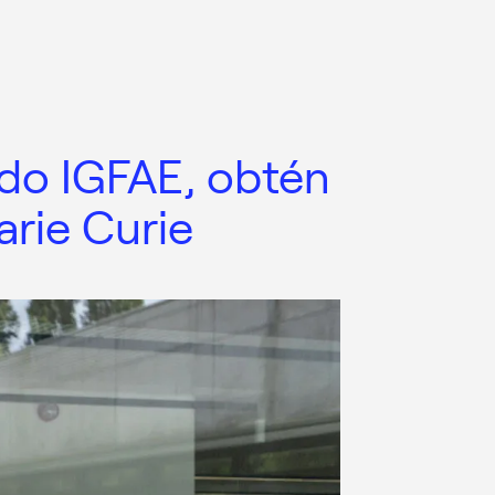
 do IGFAE, obtén
rie Curie