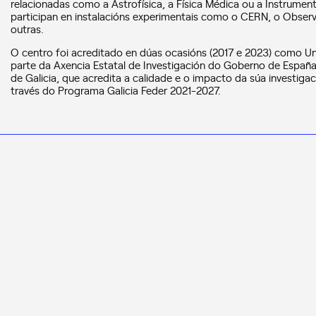
relacionadas como a Astrofísica, a Física Médica ou a Instrumen
participan en instalacións experimentais como o CERN, o Observ
outras.
O centro foi acreditado en dúas ocasións (2017 e 2023) como U
parte da Axencia Estatal de Investigación do Goberno de Españ
de Galicia, que acredita a calidade e o impacto da súa investiga
través do Programa Galicia Feder 2021-2027.
NOTICIAS
NOTICIAS