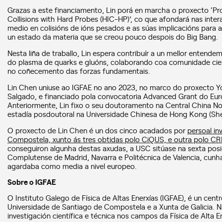
Grazas a este financiamento, Lin porá en marcha o proxecto ‘Pr
Collisions with Hard Probes (HIC-HP)’, co que afondará nas intera
medio en colisións de ións pesados e as súas implicacións para
un estado da materia que se creou pouco despois do Big Bang.
Nesta liña de traballo, Lin espera contribuír a un mellor entend
do plasma de quarks e gluóns, colaborando coa comunidade cientí
no coñecemento das forzas fundamentais.
Lin Chen uniuse ao IGFAE no ano 2023, no marco do proxecto Yo
Salgado, e financiado pola convocatoria Advanced Grant do Eur
Anteriormente, Lin fixo o seu doutoramento na Central China Nor
estadía posdoutoral na Universidade Chinesa de Hong Kong (Sh
O proxecto de Lin Chen é un dos cinco acadados por
persoal in
Compostela, xunto ás tres obtidas polo CiQUS, e outra polo C
conseguiron algunha destas axudas, a USC sitúase na sexta pos
Complutense de Madrid, Navarra e Politécnica de Valencia, cunha
agardaba como media a nivel europeo.
Sobre o IGFAE
O Instituto Galego de Física de Altas Enerxías (IGFAE), é un cent
Universidade de Santiago de Compostela e a Xunta de Galicia. 
investigación científica e técnica nos campos da Física de Alta En