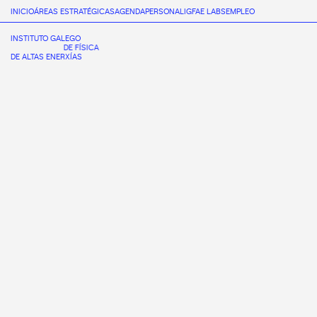
INICIO
ÁREAS ESTRATÉGICAS
AGENDA
PERSONAL
IGFAE LABS
EMPLEO
INSTITUTO GALEGO
DE FÍSICA
DE ALTAS ENERXÍAS