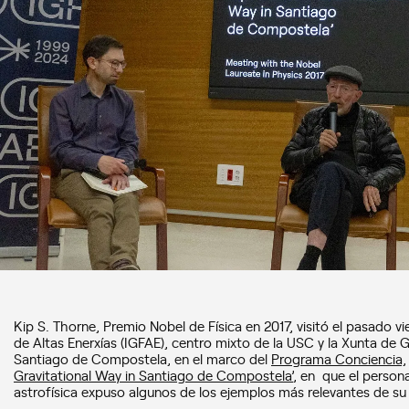
Kip S. Thorne, Premio Nobel de Física en 2017, visitó el pasado v
de Altas Enerxías (IGFAE), centro mixto de la USC y la Xunta de G
Santiago de Compostela, en el marco del
Programa Conciencia,
Gravitational Way in Santiago de Compostela’
, en que el person
astrofísica expuso algunos de los ejemplos más relevantes de su t