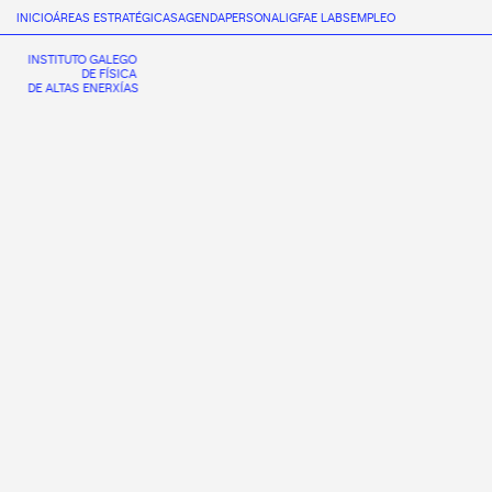
INICIO
ÁREAS ESTRATÉGICAS
AGENDA
PERSONAL
IGFAE LABS
EMPLEO
INSTITUTO GALEGO
DE FÍSICA
DE ALTAS ENERXÍAS