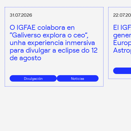
31.07.2026
22.07.2
O IGFAE colabora en
El IG
“Galiverso explora o ceo”,
gener
unha experiencia inmersiva
Europ
para divulgar a eclipse do 12
Astro
de agosto
Divulgación
Noticias