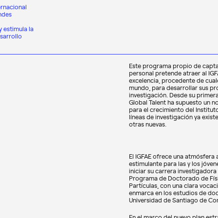
ernacional
andes
 estimula la
sarrollo
Este programa propio de capt
personal pretende atraer al IG
excelencia, procedente de cual
mundo, para desarrollar sus p
investigación. Desde su primera 
Global Talent ha supuesto un n
para el crecimiento del Institut
líneas de investigación ya exist
otras nuevas.
El IGFAE ofrece una atmósfera 
estimulante para las y los jóve
iniciar su carrera investigadora e
Programa de Doctorado de Físi
Partículas, con una clara vocaci
enmarca en los estudios de do
Universidad de Santiago de C
En el marco del nuevo plan estr