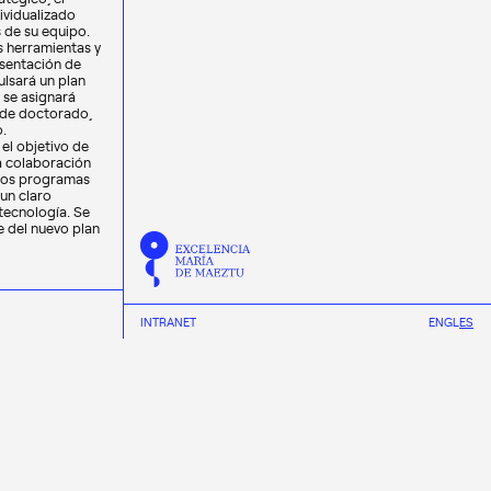
dividualizado
 de su equipo.
s herramientas y
esentación de
ulsará un plan
y se asignará
s de doctorado,
.
 el objetivo de
la colaboración
intos programas
 un claro
tecnología. Se
e del nuevo plan
INTRANET
EN
GL
ES