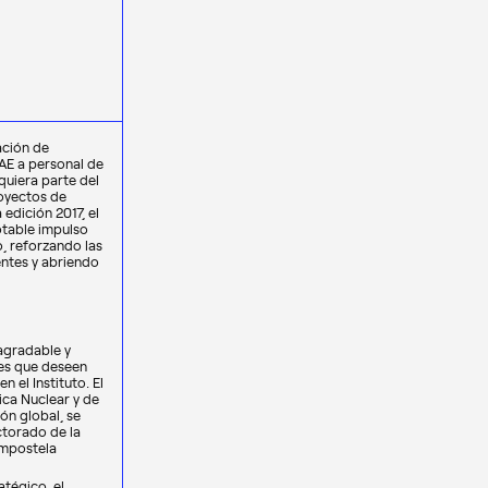
ación de
FAE a personal de
quiera parte del
royectos de
edición 2017, el
otable impulso
o, reforzando las
entes y abriendo
agradable y
nes que deseen
n el Instituto. El
ca Nuclear y de
ón global, se
ctorado de la
ompostela
atégico, el