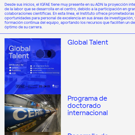
Desde sus inicios, el IGFAE tiene muy presente en su ADN la proyección int
de la labor que se desarrolla en el centro, debido a la participación en gr
colaboraciones científicas. En esta línea, el Instituto ofrece prometedoras
oportunidades para personal de excelencia en sus áreas de investigación, y
formación continua del equipo, aportando los recursos que faciliten un de
óptimo de su carrera.
Global Talent
Programa de
doctorado
internacional