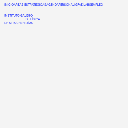
INICIO
ÁREAS ESTRATÉGICAS
AGENDA
PERSONAL
IGFAE LABS
EMPLEO
INSTITUTO GALEGO
DE FÍSICA
DE ALTAS ENERXÍAS