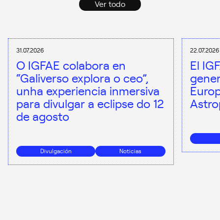
Ver todo
31.07.2026
22.07.2026
O IGFAE colabora en
El IG
“Galiverso explora o ceo”,
gener
unha experiencia inmersiva
Europ
para divulgar a eclipse do 12
Astro
de agosto
Divulgación
Noticias