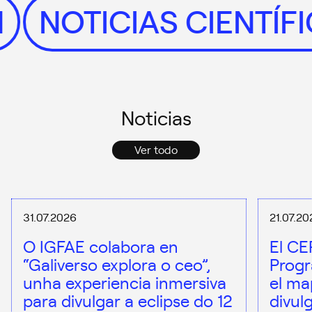
ÓN
NOTICIAS CIENTÍ
Noticias
Ver todo
31.07.2026
21.07.20
O IGFAE colabora en
El CE
“Galiverso explora o ceo”,
Progr
unha experiencia inmersiva
el ma
para divulgar a eclipse do 12
divul