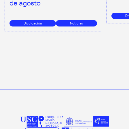
de agosto
Di
Divulgación
Noticias