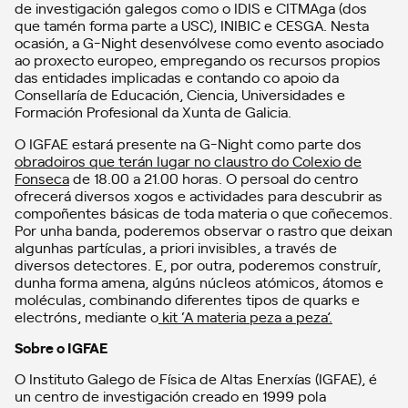
de investigación galegos como o IDIS e CITMAga (dos
que tamén forma parte a USC), INIBIC e CESGA. Nesta
ocasión, a G-Night desenvólvese como evento asociado
ao proxecto europeo, empregando os recursos propios
das entidades implicadas e contando co apoio da
Consellaría de Educación, Ciencia, Universidades e
Formación Profesional da Xunta de Galicia.
O IGFAE estará presente na G-Night como parte dos
obradoiros que terán lugar no claustro do Colexio de
Fonseca
de 18.00 a 21.00 horas. O persoal do centro
ofrecerá diversos xogos e actividades para descubrir as
compoñentes básicas de toda materia o que coñecemos.
Por unha banda, poderemos observar o rastro que deixan
algunhas partículas, a priori invisibles, a través de
diversos detectores. E, por outra, poderemos construír,
dunha forma amena, algúns núcleos atómicos, átomos e
moléculas, combinando diferentes tipos de quarks e
electróns, mediante o
kit ‘A materia peza a peza’.
Sobre o IGFAE
O Instituto Galego de Física de Altas Enerxías (IGFAE), é
un centro de investigación creado en 1999 pola