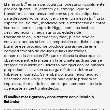
0
El mesón B
es una partícula compuesta principalmente
s
por dos quarks —b,
bottom
y s,
strange-
que se
transforma espontáneamente en su propia antipartícula
0
para después volver a convertirse en un mesón B
. Esta
s
especie de “tic-tac”, motivado por la interacción de estos
hadrones con el campo de Higgs, continúa hasta su
desintegración y medir sus propiedades de
transformación, la frecuencia y fase, puede revelar
nuevos aspectos sobre la composición de dicho campo.
Durante ese proceso, se produce una asimetría en el
comportamiento de algunos quarks inestables,
denominada violación CP, que explicaría la discrepancia
observada entre la materia y la antimateria. Si ambas se
crearon en el inicio del universo por igual con las mismas
propiedades, salvo en su carga eléctrica, deberían
haberse aniquiliado. Sin embargo, algún fenómeno aún
desconocido tuvo que ocurrir para que la primera se
impusiera, formando los atómos que componen todo lo
que existe a nuestro alrededor.
El análisis más riguroso y consistente con el Modelo
Estándar
Para obtener estos nuevos resultados de la asimetría CP