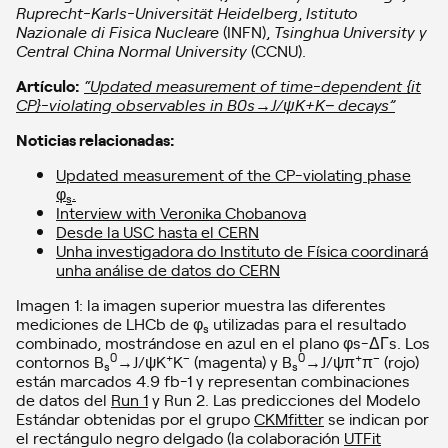
Ruprecht-Karls-Universität Heidelberg
,
Istituto
Nazionale di Fisica Nucleare
(INFN),
Tsinghua University y
Central China Normal University
(CCNU).
Artículo:
“Updated measurement of time-dependent {it
CP}-violating observables in B0s→J/
ψ
K+K− decays”
Noticias relacionadas:
Updated measurement of the CP-violating phase
φ
.
s
Interview with Veronika Chobanova
Desde la USC hasta el CERN
Unha investigadora do Instituto de Física coordinará
unha análise de datos do CERN
Imagen 1: la imagen superior muestra las diferentes
mediciones de LHCb de φ
utilizadas para el resultado
s
combinado, mostrándose en azul en el plano φs-ΔΓs. Los
0
+
–
0
+
–
contornos B
→J/ψK
K
(magenta) y B
→J/ψπ
π
(rojo)
s
s
están marcados 4.9 fb-1 y representan combinaciones
de datos del
Run 1
y Run 2. Las predicciones del Modelo
Estándar obtenidas por el grupo
CKMfitter
se indican por
el rectángulo negro delgado (la colaboración
UTFit