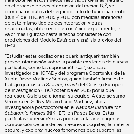
0
en el proceso de desintegración del mesón B
, se
s
combinaron datos del segundo ciclo de funcionamiento
(Run 2) del LHC en 2015 y 2016 con medidas anteriores
de este mismo tipo de desintegración y otras
relacionadas, obteniendo, en un único experimento, el
valor más riguroso hasta la fecha consistente con
prediciones del Modelo Estándar y análisis previos del
LHCb.
“Estudiar estas oscilaciones quark-antiquark también
provee información sobre la posible existencia de nuevas
partículas, como las supersimétricas”, explica el
investigador del IGFAE y del programa Oportunius de la
Xunta Diego Martínez Santos, quien también firma este
trabajo gracias a la
Starting Grant
del Consejo Europeo
de Investigación (ERC) obtenida en 2015 por la que
regresó a Galicia para formar su equipo. A éste se sumó
Veronika en 2015 y Miriam Lucio Martínez, ahora
investigadora postdoctoral en el
National Institute for
Subatomic Physics
(NIKHEF), en Países Bajos. Estas
partículas supersimétricas podrían aclarar el origen y
composición de una de las mayores incógnitas, la materia
oscura, y explorar nuevos fenómenos que superen las