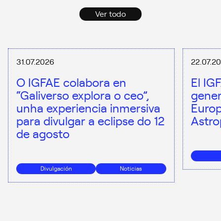
Ver todo
31.07.2026
22.07.2
O IGFAE colabora en
El IG
“Galiverso explora o ceo”,
gener
unha experiencia inmersiva
Europ
para divulgar a eclipse do 12
Astro
de agosto
Divulgación
Noticias