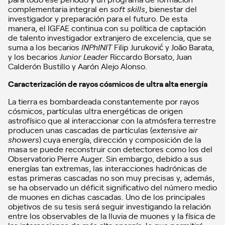
complementaria integral en
soft skills
, bienestar del
investigador y preparación para el futuro. De esta
manera, el IGFAE continua con su política de captación
de talento investigador extranjero de excelencia, que se
suma a los becarios
INPhINIT
Filip Juruković y João Barata,
y los becarios
Junior
Leader
Riccardo Borsato, Juan
Calderón Bustillo y Aarón Alejo Alonso.
Caracterización de rayos cósmicos de ultra alta energía
La tierra es bombardeada constantemente por rayos
cósmicos, partículas ultra energéticas de origen
astrofísico que al interaccionar con la atmósfera terrestre
producen unas cascadas de partículas (
extensive air
showers
) cuya energía, dirección y composición de la
masa se puede reconstruir con detectores como los del
Observatorio Pierre Auger. Sin embargo, debido a sus
energías tan extremas, las interacciones hadrónicas de
estas primeras cascadas no son muy precisas y, además,
se ha observado un déficit significativo del número medio
de muones en dichas cascadas. Uno de los principales
objetivos de su tesis será seguir investigando la relación
entre los observables de la lluvia de muones y la física de