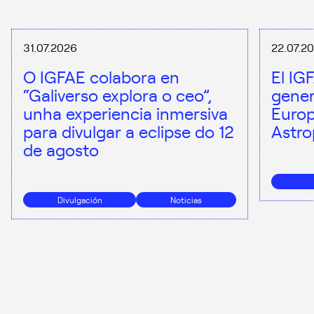
31.07.2026
22.07.2
O IGFAE colabora en
El IG
“Galiverso explora o ceo”,
gener
unha experiencia inmersiva
Europ
para divulgar a eclipse do 12
Astro
de agosto
Divulgación
Noticias