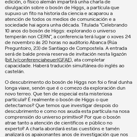
edición, o físico alemán impartirá unha charla de
divulgación sobre o bosón de Higgs, a partícula que
supuxo un fito na historia da ciencia e acaparou a
atención de todos os medios de comunicación e a
sociedade hai agora unha década. Titulada “Celebrando
10 anos do bosón de Higgs: explorando o universo
temperán non CERN”, a conferencia terá lugar o xoves 24
de novembro ás 20 horas no auditorio Abanca (Rúa
Preguntoiro, 23) de Santiago de Compostela. A entrada
será de balde previa reserva de invitación nesta ligazón
(
bit.ly/conferenciaheuerIGFAE
), ata completar
capacidade. Haberá tradución simultánea do inglés ao
castelán.
O descubrimento do bosón de Higgs non foi o final dunha
longa viaxe, senón que é o comezo da exploración dun
novo terreo. Que ten de especial esta misteriosa
partícula? É realmente o bosón de Higgs o que
detectamos? Que temos que investigar despois do
descubrimento e como nos axuda esta partícula na nosa
comprensión do universo primitivo? Por que o bosón
atrae tanto a atención de científicos e público no
experto? A charla abordará estas cuestións e tamén
analizará os apaixonantes anos de investigación que nos