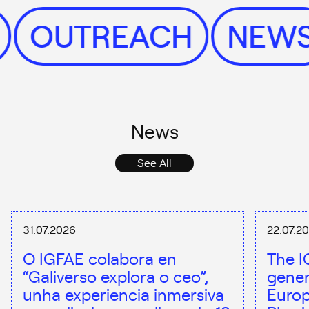
S
OUTREACH
NE
News
See All
31.07.2026
22.07.2
O IGFAE colabora en
The I
“Galiverso explora o ceo”,
gener
unha experiencia inmersiva
Europ