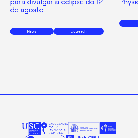
para divulgar a eclipse do 12
Physi
de agosto
News
Outreach