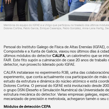
Membros do equipo do IGFAE e a UVigo que participou no traslado dos últimos módulos 
Dolores Cortina, Pablo García, Enrique Casarejos, Pablo González, Anna-Lena Hartig, Dav
Persoal do Instituto Galego de Física de Altas Enerxías (IGFAE),
Compostela e a Xunta de Galicia, viaxou nos últimos días á cida
últimos módulos do detector
CALIFA
, un calorímetro que se int
FAIR. Este fito supón a culminación de case 20 anos de traballo
detector, nun proxecto liderado polo IGFAE.
CALIFA instalarase no experimento R3B, unha das colaboracións 
experimento, que conta actualmente coa participación de máis 
estudo da estrutura e dinámica do núcleo atómico e está coord
Dolores Cortina. O persoal do IGFAE está involucrado desde 20
o grupo DSN (Deseño e Simulación Numérica) da Universidade de 
estrutura mecánica do detector. Varias empresas galegas, especi
mecanizado de precisión e metroloxía, achegaron tamén o seu 
Módulos de detección CEPA