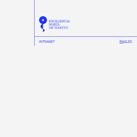
INTRANET
EN
GL
ES