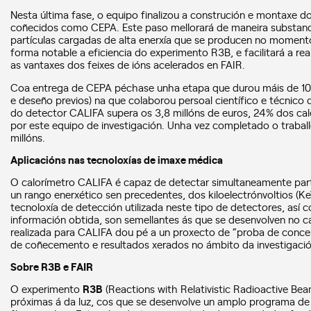
Nesta última fase, o equipo finalizou a construción e montaxe
coñecidos como CEPA. Este paso mellorará de maneira substanc
partículas cargadas de alta enerxía que se producen no moment
forma notable a eficiencia do experimento R3B, e facilitará a re
as vantaxes dos feixes de ións acelerados en FAIR.
Coa entrega de CEPA péchase unha etapa que durou máis de 10 a
e deseño previos) na que colaborou persoal científico e técnico
do detector CALIFA supera os 3,8 millóns de euros, 24% dos ca
por este equipo de investigación. Unha vez completado o traball
millóns.
Aplicacións nas tecnoloxías de imaxe médica
O calorímetro CALIFA é capaz de detectar simultaneamente par
un rango enerxético sen precedentes, dos kiloelectrónvoltios (K
tecnoloxía de detección utilizada neste tipo de detectores, así
información obtida, son semellantes ás que se desenvolven no c
realizada para CALIFA dou pé a un proxecto de “proba de concept
de coñecemento e resultados xerados no ámbito da investigaci
Sobre R3B e FAIR
O experimento
R3B
(Reactions with Relativistic Radioactive Beam
próximas á da luz, cos que se desenvolve un amplo programa de 