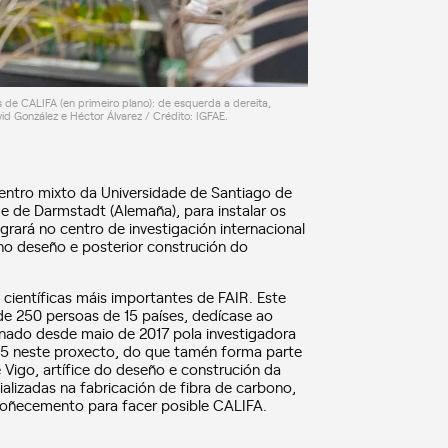
de CALIFA (en primeiro plano): de esquerda a dereita,
id González e Héctor Álvarez / Crédito: IGFAE.
 centro mixto da Universidade de Santiago de
de de Darmstadt (Alemaña), para instalar os
egrará no centro de investigación internacional
 no deseño e posterior construción do
científicas máis importantes de FAIR. Este
de 250 persoas de 15 países, dedícase ao
inado desde maio de 2017 pola investigadora
05 neste proxecto, do que tamén forma parte
Vigo, artífice do deseño e construción da
alizadas na fabricación de fibra de carbono,
coñecemento para facer posible CALIFA.