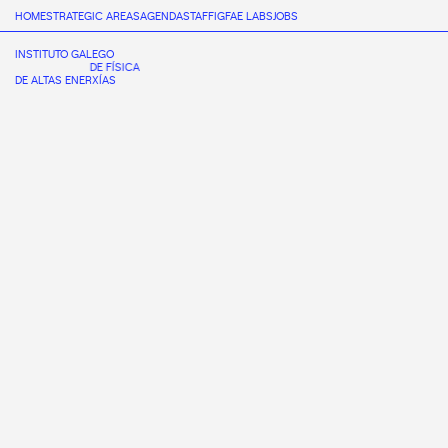
HOME
STRATEGIC AREAS
AGENDA
STAFF
IGFAE LABS
JOBS
INSTITUTO GALEGO
DE FÍSICA
DE ALTAS ENERXÍAS