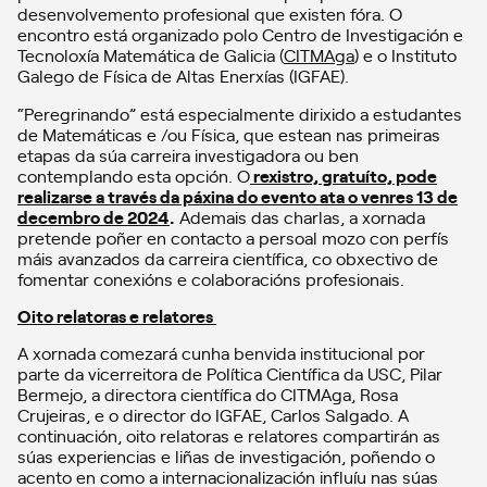
desenvolvemento profesional que existen fóra. O
encontro está organizado polo Centro de Investigación e
Tecnoloxía Matemática de Galicia (
CITMAga
) e o Instituto
Galego de Física de Altas Enerxías (IGFAE).
“Peregrinando” está especialmente dirixido a estudantes
de Matemáticas e /ou Física, que estean nas primeiras
etapas da súa carreira investigadora ou ben
contemplando esta opción. O
rexistro, gratuíto, pode
realizarse a través da páxina do evento ata o venres 13 de
decembro de 2024
.
Ademais das charlas, a xornada
pretende poñer en contacto a persoal mozo con perfís
máis avanzados da carreira científica, co obxectivo de
fomentar conexións e colaboracións profesionais.
Oito relatoras e relatores
A xornada comezará cunha benvida institucional por
parte da vicerreitora de Política Científica da USC, Pilar
Bermejo, a directora científica do CITMAga, Rosa
Crujeiras, e o director do IGFAE, Carlos Salgado. A
continuación, oito relatoras e relatores compartirán as
súas experiencias e liñas de investigación, poñendo o
acento en como a internacionalización influíu nas súas