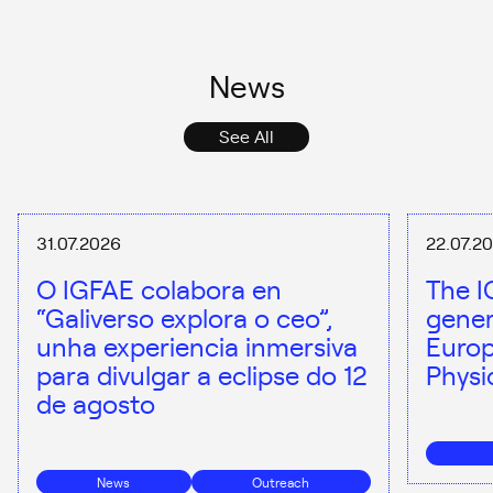
News
See All
31.07.2026
22.07.2
O IGFAE colabora en
The I
“Galiverso explora o ceo”,
gener
unha experiencia inmersiva
Europ
para divulgar a eclipse do 12
Physi
de agosto
News
Outreach