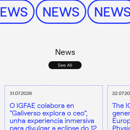
NEWS
NEWS
NEW
News
See All
31.07.2026
22.07.2
O IGFAE colabora en
The I
“Galiverso explora o ceo”,
gener
unha experiencia inmersiva
Europ
para divulgar a eclipse do 12
Physi