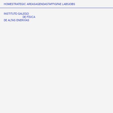
HOME
STRATEGIC AREAS
AGENDA
STAFF
IGFAE LABS
JOBS
INSTITUTO GALEGO
DE FÍSICA
DE ALTAS ENERXÍAS