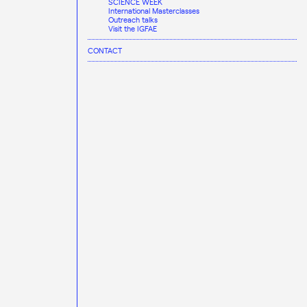
SCIENCE WEEK
International Masterclasses
Outreach talks
Visit the IGFAE
CONTACT