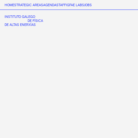
HOME
STRATEGIC AREAS
AGENDA
STAFF
IGFAE LABS
JOBS
INSTITUTO GALEGO
DE FÍSICA
DE ALTAS ENERXÍAS