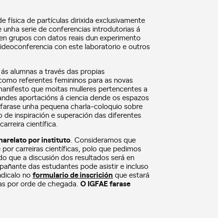
 física de partículas dirixida exclusivamente
e unha serie de conferencias introdutorias á
r en grupos con datos reais dun experimento
ideoconferencia con este laboratorio e outros
 ás alumnas a través das propias
o como referentes femininos para as novas
 manifesto que moitas mulleres pertencentes a
grandes aportacións á ciencia dende os espazos
 farase unha pequena charla-coloquio sobre
 de inspiración e superación das diferentes
arreira científica.
harelato por instituto
. Consideramos que
por carreiras científicas, polo que pedimos
do que a discusión dos resultados será en
pañante das estudantes pode asistir e incluso
ndicalo no
formulario de inscrición
que estará
idas por orde de chegada.
O IGFAE farase
ara as alumnas, onde terán a oportunidade de
 que supón a día a día dunha científica,