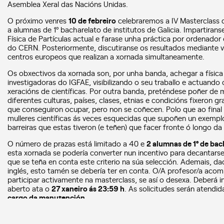
Asemblea Xeral das Nacións Unidas.
O próximo venres
10 de febreiro
celebraremos a IV Masterclass de
a alumnas de 1º bacharelato de institutos de Galicia. Impartirans
Física de Partículas actual e farase unha práctica por ordenado
do CERN. Posteriormente, discutiranse os resultados mediante v
centros europeos que realizan a xornada simultaneamente.
Os obxectivos da xornada son, por unha banda, achegar a física
investigadoras do IGFAE, visibilizando o seu traballo e actuand
xeracións de científicas. Por outra banda, preténdese poñer de
diferentes culturas, países, clases, etnias e condicións fixeron 
que conseguiron ocupar, pero non se coñecen. Polo que ao final
mulleres científicas ás veces esquecidas que supoñen un exemplo
barreiras que estas tiveron (e teñen) que facer fronte ó longo da c
O número de prazas está limitado a 40 e
2 alumnas de 1º de bac
esta xornada se podería converter nun incentivo para decantarse 
que se teña en conta este criterio na súa selección. Ademais, da
inglés, esto tamén se debería ter en conta. O/A profesor/a acom
participar activamente na masterclass, se así o desexa. Deberá i
aberto ata o
27
xaneiro
ás 23:59 h
. As solicitudes serán atend
cargo da manutención.
Sen ningunha dúbida, esta será unha experiencia inesquecible p
acercarse ó método científico mediante un pequeno simulacro do