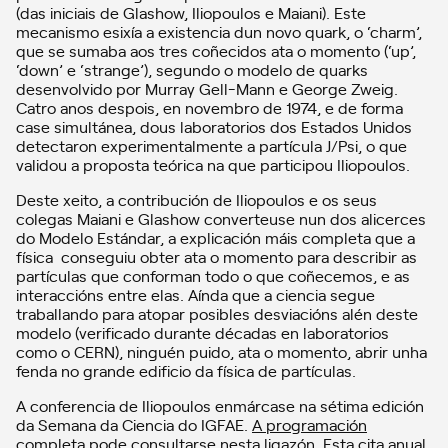
(das iniciais de Glashow, Iliopoulos e Maiani). Este
mecanismo esixía a existencia dun novo quark, o ‘charm’,
que se sumaba aos tres coñecidos ata o momento (‘up’,
‘down’ e ‘strange’), segundo o modelo de quarks
desenvolvido por Murray Gell-Mann e George Zweig.
Catro anos despois, en novembro de 1974, e de forma
case simultánea, dous laboratorios dos Estados Unidos
detectaron experimentalmente a partícula J/Psi, o que
validou a proposta teórica na que participou Iliopoulos.
Deste xeito, a contribución de Iliopoulos e os seus
colegas Maiani e Glashow converteuse nun dos alicerces
do Modelo Estándar, a explicación máis completa que a
física conseguiu obter ata o momento para describir as
partículas que conforman todo o que coñecemos, e as
interaccións entre elas. Aínda que a ciencia segue
traballando para atopar posibles desviacións alén deste
modelo (verificado durante décadas en laboratorios
como o CERN), ninguén puido, ata o momento, abrir unha
fenda no grande edificio da física de partículas.
A conferencia de Iliopoulos enmárcase na sétima edición
da Semana da Ciencia do IGFAE.
A programación
completa pode consultarse nesta ligazón
. Esta cita anual