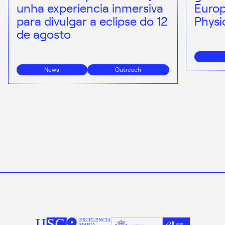
unha experiencia inmersiva
Europ
para divulgar a eclipse do 12
Physi
de agosto
News
Outreach