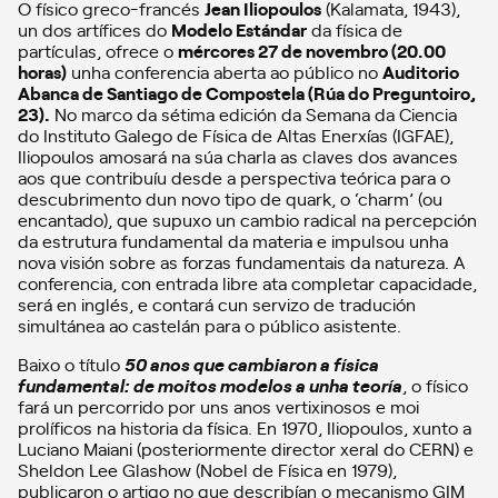
O físico greco-francés
Jean Iliopoulos
(Kalamata, 1943),
un dos artífices do
Modelo Estándar
da física de
partículas, ofrece o
mércores 27 de novembro (20.00
horas)
unha conferencia aberta ao público no
Auditorio
Abanca de Santiago de Compostela (Rúa do Preguntoiro,
23).
No marco da sétima edición da Semana da Ciencia
do Instituto Galego de Física de Altas Enerxías (IGFAE),
Iliopoulos amosará na súa charla as claves dos avances
aos que contribuíu desde a perspectiva teórica para o
descubrimento dun novo tipo de quark, o ‘charm’ (ou
encantado), que supuxo un cambio radical na percepción
da estrutura fundamental da materia e impulsou unha
nova visión sobre as forzas fundamentais da natureza. A
conferencia, con entrada libre ata completar capacidade,
será en inglés, e contará cun servizo de tradución
simultánea ao castelán para o público asistente.
Baixo o título
50 anos que cambiaron a física
fundamental: de moitos modelos a unha teoría
, o físico
fará un percorrido por uns anos vertixinosos e moi
prolíficos na historia da física. En 1970, Iliopoulos, xunto a
Luciano Maiani (posteriormente director xeral do CERN) e
Sheldon Lee Glashow (Nobel de Física en 1979),
publicaron o artigo no que describían o mecanismo GIM