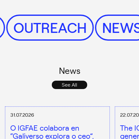
S
OUTREACH
NEW
News
See All
31.07.2026
22.07.2
O IGFAE colabora en
The I
“Galiverso explora o ceo”,
gener