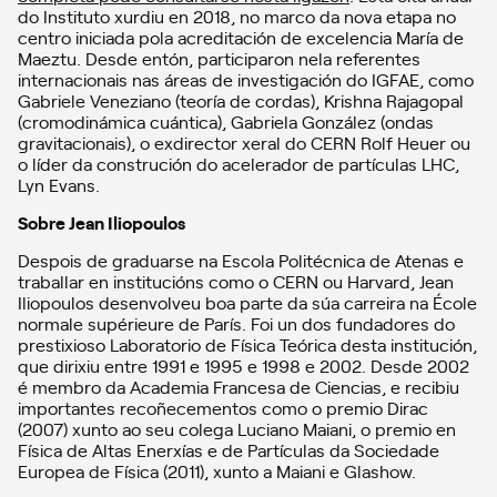
do Instituto xurdiu en 2018, no marco da nova etapa no
centro iniciada pola acreditación de excelencia María de
Maeztu. Desde entón, participaron nela referentes
internacionais nas áreas de investigación do IGFAE, como
Gabriele Veneziano (teoría de cordas), Krishna Rajagopal
(cromodinámica cuántica), Gabriela González (ondas
gravitacionais), o exdirector xeral do CERN Rolf Heuer ou
o líder da construción do acelerador de partículas LHC,
Lyn Evans.
Sobre Jean Iliopoulos
Despois de graduarse na Escola Politécnica de Atenas e
traballar en institucións como o CERN ou Harvard, Jean
Iliopoulos desenvolveu boa parte da súa carreira na École
normale supérieure de París. Foi un dos fundadores do
prestixioso Laboratorio de Física Teórica desta institución,
que dirixiu entre 1991 e 1995 e 1998 e 2002. Desde 2002
é membro da Academia Francesa de Ciencias, e recibiu
importantes recoñecementos como o premio Dirac
(2007) xunto ao seu colega Luciano Maiani, o premio en
Física de Altas Enerxías e de Partículas da Sociedade
Europea de Física (2011), xunto a Maiani e Glashow.