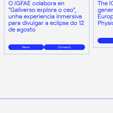
O IGFAE colabora en
The I
“Galiverso explora o ceo”,
gener
unha experiencia inmersiva
Europ
para divulgar a eclipse do 12
Physi
de agosto
News
Outreach