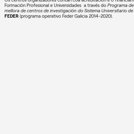
Formación Profesional e Universidades a través do
Programa de 
mellora de centros de investigación do Sistema Universitario de 
FEDER
(programa operativo Feder Galicia 2014‐2020).
Máis información e programa detallado na páxina web do event
Para manterte ao día, podes seguir as redes sociais de Ciencia Si
Instagram (
@cienciasingular
).
WS
OUTREACH
NEW