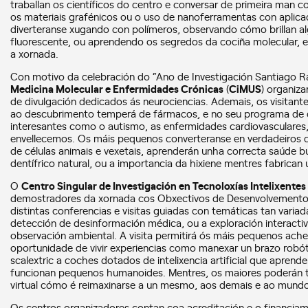
traballan os científicos do centro e conversar de primeira man 
os materiais grafénicos ou o uso de nanoferramentas con aplica
diverteranse xugando con polímeros, observando cómo brillan a
fluorescente, ou aprendendo os segredos da cociña molecular, e
a xornada.
Con motivo da celebración do “Ano de Investigación Santiago R
Medicina Molecular e Enfermidades Crónicas
(
CiMUS
) organiza
de divulgación dedicados ás neurociencias. Ademais, os visitan
ao descubrimento temperá de fármacos, e no seu programa de c
interesantes como o autismo, as enfermidades cardiovasculares, 
envellecemos. Os máis pequenos converteranse en verdadeiros c
de células animais e vexetais, aprenderán unha correcta saúde 
dentífrico natural, ou a importancia da hixiene mentres fabrican
O
Centro Singular de Investigación en Tecnoloxías Intelixentes
demostradores da xornada cos Obxectivos de Desenvolvemento So
distintas conferencias e visitas guiadas con temáticas tan varia
detección de desinformación médica, ou a exploración interact
observación ambiental. A visita permitirá ós máis pequenos acheg
oportunidade de vivir experiencias como manexar un brazo robót
scalextric a coches dotados de intelixencia artificial que apre
funcionan pequenos humanoides. Mentres, os maiores poderán 
virtual cómo é reimaxinarse a un mesmo, aos demais e ao mund
Os centros organizadores contan coa acreditación e o financiam