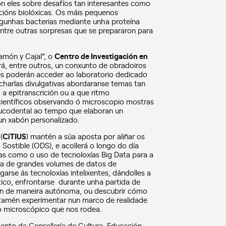
con eles sobre desafíos tan interesantes como
cións biolóxicas. Os máis pequenos
lgunhas bacterias mediante unha proteína
ntre outras sorpresas que se prepararon para
amón y Cajal”, o
Centro de Investigación en
rá, entre outros, un conxunto de obradoiros
tes poderán acceder ao laboratorio dedicado
harlas divulgativas abordaranse temas tan
a epitranscrición ou a que ritmo
ientíficos observando ó microscopio mostras
bucodental ao tempo que elaboran un
 un xabón personalizado.
(
CiTIUS
) mantén a súa aposta por aliñar os
stible (ODS), e acollerá o longo do día
das como o uso de tecnoloxías Big Data para a
iva de grandes volumes de datos de
arse ás tecnoloxías intelixentes, dándolles a
ico, enfrontarse durante unha partida de
nden de maneira autónoma, ou descubrir cómo
tamén experimentar nun marco de realidade
o microscópico que nos rodea.
ento da Consellería de Cultura, Educación,