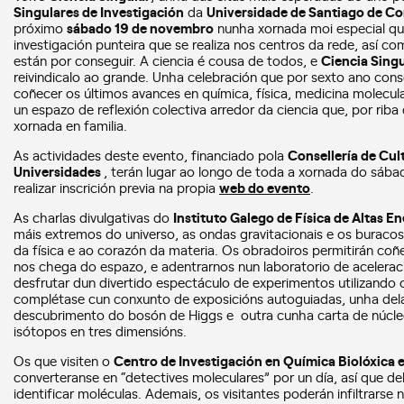
Singulares de Investigación
da
Universidade de Santiago de C
próximo
sábado 19 de novembro
nunha xornada moi especial que
investigación punteira que se realiza nos centros da rede, así c
están por conseguir. A ciencia é cousa de todos, e
Ciencia Singu
reivindicalo ao grande. Unha celebración que por sexto ano conse
coñecer os últimos avances en química, física, medicina molecular
un espazo de reflexión colectiva arredor da ciencia que, por rib
xornada en familia.
As actividades deste evento, financiado pola
Consellería de Cul
Universidades
, terán lugar ao longo de toda a xornada do sábad
realizar inscrición previa na propia
web do evento
.
As charlas divulgativas do
Instituto Galego de Física de Altas En
máis extremos do universo, as ondas gravitacionais e os buraco
da física e ao corazón da materia. Os obradoiros permitirán coñ
nos chega do espazo, e adentrarnos nun laboratorio de acelera
desfrutar dun divertido espectáculo de experimentos utilizando
complétase cun conxunto de exposicións autoguiadas, unha del
descubrimento do bosón de Higgs e outra cunha carta de núcleo
isótopos en tres dimensións.
Os que visiten o
Centro de Investigación en Química Biolóxica 
converteranse en “detectives moleculares” por un día, así que 
identificar moléculas. Ademais, os visitantes poderán infiltrarse