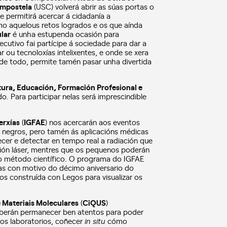
ompostela
(USC) volverá abrir as súas portas o
 permitirá acercar á cidadanía a
omo aquelous retos logrados e os que aínda
lar
é unha estupenda ocasión para
cutivo fai partícipe á sociedade para dar a
 ou tecnoloxías intelixentes, e onde se xera
a de todo, permite tamén pasar unha divertida
tura, Educación, Formación Profesional e
o. Para participar nelas será imprescindible
erxías
(
IGFAE
) nos acercarán aos eventos
s negros, pero tamén ás aplicacións médicas
ecer e detectar en tempo real a radiación que
ción láser, mentres que os pequenos poderán
 o método científico. O programa do IGFAE
as con motivo do décimo aniversario do
s construída con Legos para visualizar os
e Materiais Moleculares
(
CiQUS
)
deberán permanecer ben atentos para poder
 nos laboratorios, coñecer
in situ
cómo