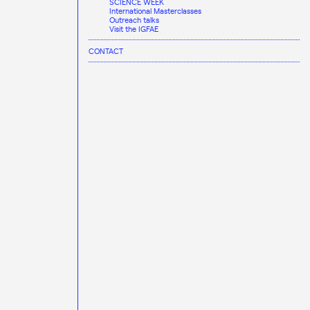
SCIENCE WEEK
International Masterclasses
Outreach talks
Visit the IGFAE
CONTACT