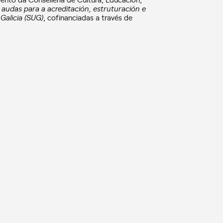
audas para a acreditación, estruturación e
Galicia (SUG)
, cofinanciadas a través de
o:
https://cienciasingular.usc.es/
ngular en Twitter (
@cienciasingular
) ou
S
OUTREACH
NEW