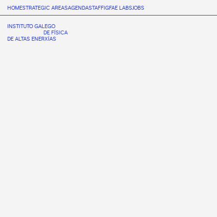
HOME
STRATEGIC AREAS
AGENDA
STAFF
IGFAE LABS
JOBS
INSTITUTO GALEGO
DE FÍSICA
DE ALTAS ENERXÍAS