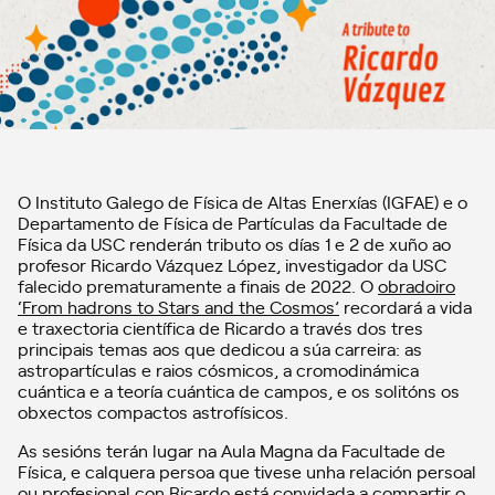
O Instituto Galego de Física de Altas Enerxías (IGFAE) e o
Departamento de Física de Partículas da Facultade de
Física da USC renderán tributo os días 1 e 2 de xuño ao
profesor Ricardo Vázquez López, investigador da USC
falecido prematuramente a finais de 2022. O
obradoiro
‘From hadrons to Stars and the Cosmos’
recordará a vida
e traxectoria científica de Ricardo a través dos tres
principais temas aos que dedicou a súa carreira: as
astropartículas e raios cósmicos, a cromodinámica
cuántica e a teoría cuántica de campos, e os solitóns os
obxectos compactos astrofísicos.
As sesións terán lugar na Aula Magna da Facultade de
Física, e calquera persoa que tivese unha relación persoal
ou profesional con Ricardo está convidada a compartir o