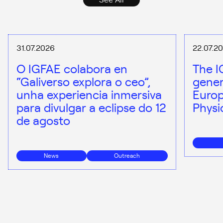
31.07.2026
22.07.2
O IGFAE colabora en
The I
“Galiverso explora o ceo”,
gener
unha experiencia inmersiva
Europ
para divulgar a eclipse do 12
Physi
de agosto
News
Outreach