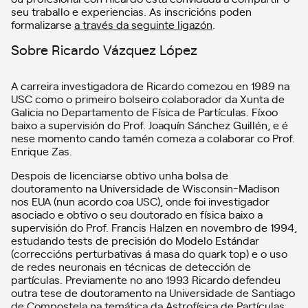
seu traballo e experiencias. As inscricións poden
formalizarse
a través da seguinte ligazón
.
Sobre Ricardo Vázquez López
A carreira investigadora de Ricardo comezou en 1989 na
USC como o primeiro bolseiro colaborador da Xunta de
Galicia no Departamento de Física de Partículas. Fíxoo
baixo a supervisión do Prof. Joaquín Sánchez Guillén, e é
nese momento cando tamén comeza a colaborar co Prof.
Enrique Zas.
Despois de licenciarse obtivo unha bolsa de
doutoramento na Universidade de Wisconsin-Madison
nos EUA (nun acordo coa USC), onde foi investigador
asociado e obtivo o seu doutorado en física baixo a
supervisión do Prof. Francis Halzen en novembro de 1994,
estudando tests de precisión do Modelo Estándar
(correccións perturbativas á masa do quark top) e o uso
de redes neuronais en técnicas de detección de
partículas. Previamente no ano 1993 Ricardo defendeu
outra tese de doutoramento na Universidade de Santiago
de Compostela na temática da Astrofísica de Partículas.