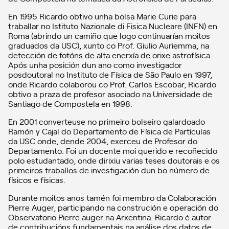
En 1995 Ricardo obtivo unha bolsa Marie Curie para
traballar no Istituto Nazionale di Fisica Nucleare (INFN) en
Roma (abrindo un camiño que logo continuarían moitos
graduados da USC), xunto co Prof. Giulio Auriemma, na
detección de fotóns de alta enerxía de orixe astrofísica.
Após unha posición dun ano como investigador
posdoutoral no Instituto de Física de São Paulo en 1997,
onde Ricardo colaborou co Prof. Carlos Escobar, Ricardo
obtivo a praza de profesor asociado na Universidade de
Santiago de Compostela en 1998.
En 2001 converteuse no primeiro bolseiro galardoado
Ramón y Cajal do Departamento de Física de Partículas
da USC onde, dende 2004, exerceu de Profesor do
Departamento. Foi un docente moi querido e recoñecido
polo estudantado, onde dirixiu varias teses doutorais e os
primeiros traballos de investigación dun bo número de
físicos e físicas.
Durante moitos anos tamén foi membro da Colaboración
Pierre Auger, participando na construción e operación do
Observatorio Pierre auger na Arxentina. Ricardo é autor
de contribucións fundamentais na análise dos datos de