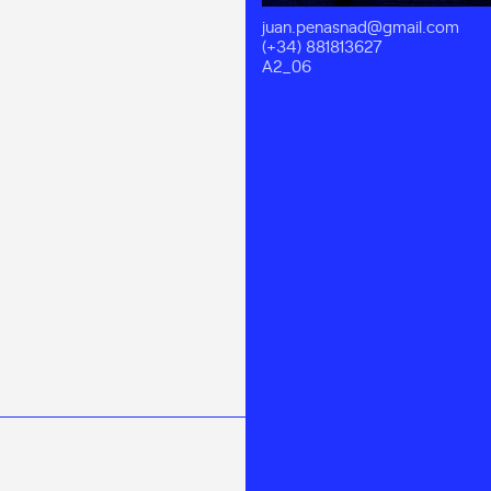
juan.penasnad@gmail.com
(+34) 881813627
A2_06