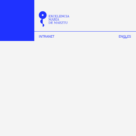
INTRANET
EN
GL
ES